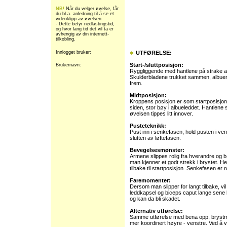
NB!
Når du velger øvelse, får
du bl.a. anledning til å se et
videoklipp av øvelsen.
- Dette betyr nedlastingstid,
og hvor lang tid det vil ta er
avhengig av din internett-
tilkobling.
Innlogget bruker:
UTFØRELSE:
Start-/sluttposisjon:
Brukernavn:
Ryggliggende med hantlene på strake a
Skulderbladene trukket sammen, albuene
frem.
Midtposisjon:
Kroppens posisjon er som startposisjon. 
siden, stor bøy i albueleddet. Hantlene
øvelsen tippes litt innover.
Pusteteknikk:
Pust inn i senkefasen, hold pusten i ve
slutten av løftefasen.
Bevegelsesmønster:
Armene slippes rolig fra hverandre og bøy
man kjenner et godt strekk i brystet. H
tilbake til startposisjon. Senkefasen er r
Faremomenter:
Dersom man slipper for langt tilbake, vi
leddkapsel og biceps caput lange sene bli
og kan da bli skadet.
Alternativ utførelse:
Samme utførelse med bena opp, bryst
mer koordinert høyre - venstre. Ved å v