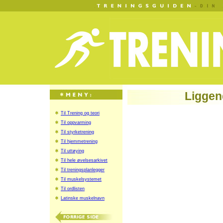
Liggen
Til Trening og teori
Til oppvarming
Til styrketrening
Til hjemmetrening
Til uttøying
Til hele øvelsesarkivet
Til treningsplanlegger
Til muskelsystemet
Til ordlisten
Latinske muskelnavn