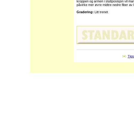
kroppen og armen i sluttposisjon vil ma
påvirke mer øvre midtre nedre fiber av
Gradering:
Litt trenet
Tips