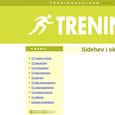
Sidehev i s
Til Trening og teori
Til oppvarming
Til styrketrening
Til hjemmetrening
Til uttøying
Til hele øvelsesarkivet
Til treningsplanlegger
Til muskelsystemet
Til ordlisten
Latinske muskelnavn