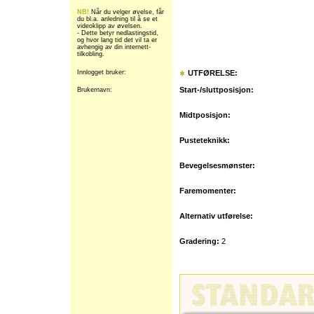
NB!
Når du velger øvelse, får
du bl.a. anledning til å se et
videoklipp av øvelsen.
- Dette betyr nedlastingstid,
og hvor lang tid det vil ta er
avhengig av din internett-
tilkobling.
Innlogget bruker:
UTFØRELSE:
Start-/sluttposisjon:
Brukernavn:
Midtposisjon:
Pusteteknikk:
Bevegelsesmønster:
Faremomenter:
Alternativ utførelse:
Gradering:
2