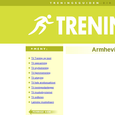
Armhevi
Til Trening og teori
Til oppvarming
Til styrketrening
Til hjemmetrening
Til uttøying
Til hele øvelsesarkivet
Til treningsplanlegger
Til muskelsystemet
Til ordlisten
Latinske muskelnavn