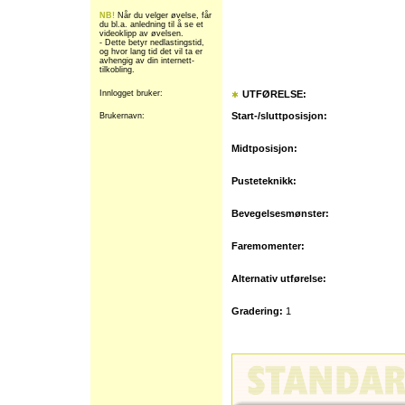
NB!
Når du velger øvelse, får
du bl.a. anledning til å se et
videoklipp av øvelsen.
- Dette betyr nedlastingstid,
og hvor lang tid det vil ta er
avhengig av din internett-
tilkobling.
Innlogget bruker:
UTFØRELSE:
Start-/sluttposisjon:
Brukernavn:
Midtposisjon:
Pusteteknikk:
Bevegelsesmønster:
Faremomenter:
Alternativ utførelse:
Gradering:
1