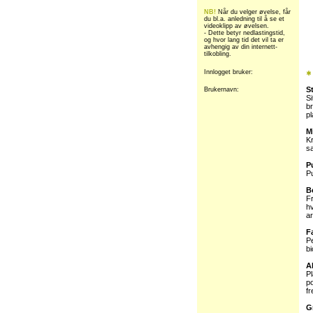
NB!
Når du velger øvelse, får
du bl.a. anledning til å se et
videoklipp av øvelsen.
- Dette betyr nedlastingstid,
og hvor lang tid det vil ta er
avhengig av din internett-
tilkobling.
Innlogget bruker:
S
Brukernavn:
S
br
p
M
K
sa
P
P
B
Fr
hv
ar
F
P
bi
Al
Pl
po
fr
G