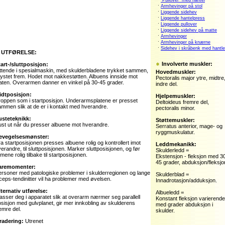
"Pullover" med hantel
·
Armhevinger på stol
·
Liggende sidehev
·
Liggende hantelpress
·
Liggende pullover
·
Liggende sidehev på matte
·
Armhevinger
·
Armhevinger på knærne
·
Sidehev i skråbenk med hantle
UTFØRELSE:
Involverte muskler:
tart-/sluttposisjon:
ittende i spesialmaskin, med skulderbladene trykket sammen,
Hovedmuskler:
ystet frem. Hodet mot nakkestøtten. Albuens innside mot
Pectoralis major ytre, midtre
laten. Overarmen danner en vinkel på 30-45 grader.
indre del.
idtposisjon:
Hjelpemuskler:
roppen som i startposisjon. Underarmsplatene er presset
Deltoideus fremre del,
mmen slik at de er i kontakt med hverandre.
pectoralis minor.
usteteknikk:
Støttemuskler:
ust ut når du presser albuene mot hverandre.
Serratus anterior, mage- og
ryggmuskulatur.
evegelsesmønster:
a startposisjonen presses albuene rolig og kontrollert imot
Leddmekanikk:
erandre, til sluttposisjonen. Marker sluttposisjonen, og før
Skulderledd =
mene rolig tilbake til startposisjonen.
Ekstensjon - fleksjon med 3
45 grader, abduksjon/fleksjo
aremomenter:
ersoner med patologiske problemer i skulderregionen og lange
Skulderblad =
ceps-tendinitter vil ha problemer med øvelsen.
Innadrotasjon/adduksjon.
ternativ utførelse:
Albueledd =
asser deg i apparatet slik at overarm nærmer seg parallell
Konstant fleksjon varierende
sisjon med gulvplanet, gir mer innkobling av skulderens
med grader abduksjon i
emre del.
skulder.
radering:
Utrenet