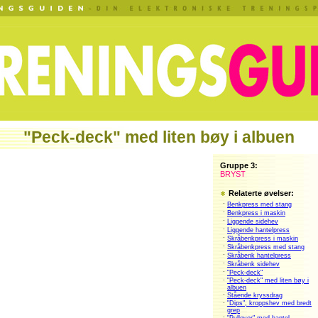
"Peck-deck" med liten bøy i albuen
Gruppe 3:
BRYST
Relaterte øvelser:
·
Benkpress med stang
·
Benkpress i maskin
·
Liggende sidehev
·
Liggende hantelpress
·
Skråbenkpress i maskin
·
Skråbenkpress med stang
·
Skråbenk hantelpress
·
Skråbenk sidehev
·
"Peck-deck"
·
"Peck-deck" med liten bøy i
albuen
·
Stående kryssdrag
·
"Dips", kroppshev med bredt
grep
·