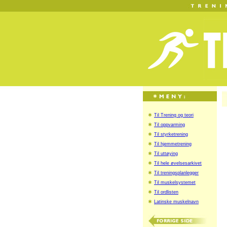
Til Trening og teori
Til oppvarming
Til styrketrening
Til hjemmetrening
Til uttøying
Til hele øvelsesarkivet
Til treningsplanlegger
Til muskelsystemet
Til ordlisten
Latinske muskelnavn