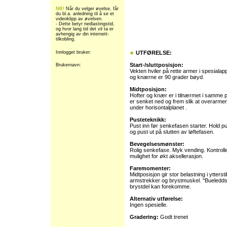
NB!
Når du velger øvelse, får
du bl.a. anledning til å se et
videoklipp av øvelsen.
- Dette betyr nedlastingstid,
og hvor lang tid det vil ta er
avhengig av din internett-
tilkobling.
Innlogget bruker:
UTFØRELSE:
Start-/sluttposisjon:
Brukernavn:
Vekten hviler på rette armer i spesialap
og knærne er 90 grader bøyd.
Midtposisjon:
Hofter og knær er i tilnærmet i samme 
er senket ned og frem slik at overarme
under horisontalplanet .
Pusteteknikk:
Pust inn før senkefasen starter. Hold 
og pust ut på slutten av løftefasen.
Bevegelsesmønster:
Rolig senkefase. Myk vending. Kontrolle
mulighet for økt aksellerasjon.
Faremomenter:
Midtposisjon gir stor belastning i yttersti
armstrekker og brystmuskel. "Bueledds
brystdel kan forekomme.
Alternativ utførelse:
Ingen spesielle.
Gradering:
Godt trenet