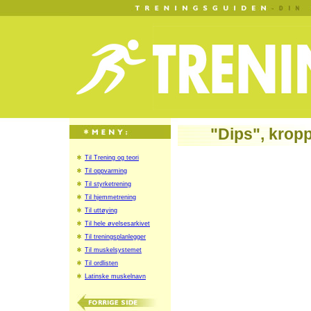
"Dips", krop
Til Trening og teori
Til oppvarming
Til styrketrening
Til hjemmetrening
Til uttøying
Til hele øvelsesarkivet
Til treningsplanlegger
Til muskelsystemet
Til ordlisten
Latinske muskelnavn